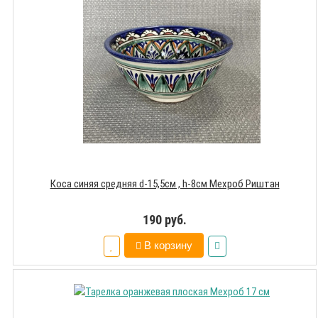
Коса синяя средняя d-15,5см , h-8см Мехроб Риштан
190 руб.
В корзину