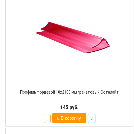
Профиль торцевой 10х2100 мм гранатовый Соталайт
145 руб.
В корзину