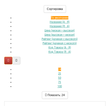
Сортировка
По умолчанию
Название (А - Я)
Название (Я - А)
Цена (низкая > высокая)
Цена (высокая > низкая)
Рейтинг (начиная с высокого)
Рейтинг (начиная с низкого)
Код Товара (А - Я)
Код Товара (Я - А)
24
25
50
75
100
Показать:
24