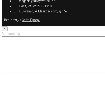
magazin@stroydvor2002.ru
Ежедневно: 8:00 - 19:00
г. Энгельс, ул.Маяковского, д. 157
Веб-студия
Сайт-Профи
×
Видеообзор