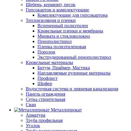
Щебень, керамзит, песок
Гипсокартон и комплектующие
Комплектующие для гипсокартона
Теплоизоляция и пленки
Вспененный полиэтилен
Кровельные пленки и мембраны
Минвата и стекловолокно
Пенополистирол
Пленка полиэтиленовая
Поролон
Экструдированный пенополистирол
Кровельные материалы
Битум, Праймер, Мастика
Наплавляемые рулонные материалы
Профлист
Шифер
Водосточная система и ливневая канализация
Панель ограждения
Сетка строительная
Сваи
Металлопрокат
Арматура
Труба профильная
Уголок
Труба водогазопроводная