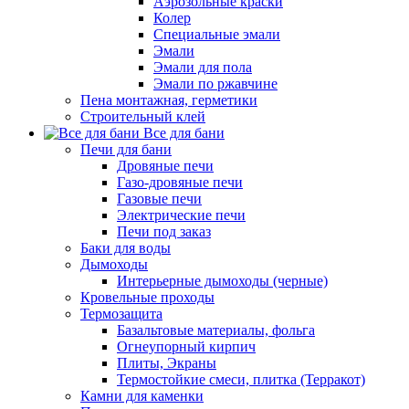
Аэрозольные краски
Колер
Специальные эмали
Эмали
Эмали для пола
Эмали по ржавчине
Пена монтажная, герметики
Строительный клей
Все для бани
Печи для бани
Дровяные печи
Газо-дровяные печи
Газовые печи
Электрические печи
Печи под заказ
Баки для воды
Дымоходы
Интерьерные дымоходы (черные)
Кровельные проходы
Термозащита
Базальтовые материалы, фольга
Огнеупорный кирпич
Плиты, Экраны
Термостойкие смеси, плитка (Терракот)
Камни для каменки