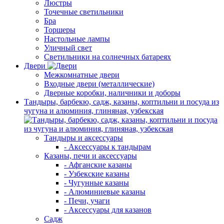
Люстры
Точечные светильники
Бра
Торшеры
Настольные лампы
Уличный свет
Светильники на солнечных батареях
Двери
Межкомнатные двери
Входные двери (металлические)
Дверные коробки, наличники и доборы
Тандыры, барбекю, садж, казаны, коптильни и посуда из
чугуна и алюминия, глиняная, узбекская
Тандыры и аксессуары
- Аксессуары к тандырам
Казаны, печи и аксессуары
- Афганские казаны
- Узбекские казаны
- Чугунные казаны
- Алюминиевые казаны
- Печи, учаги
- Аксессуары для казанов
Садж