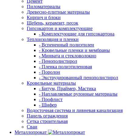
Цемент
Пиломатериалы
Древесно-плитные материалы
Кирпич и блоки
Щебень, керамзит, песок
Гипсокартон и комплектующие
- Комплектующие для гипсокартона
Теплоизоляция и пленки
- Вспененный полиэтилен
- Кровельные пленки и мембраны
- Минвата и стекловолокно
- Пенополистирол
- Пленка полиэтиленовая
- Поролон
- Экструдированный пенополистирол
Кровельные материалы
- Битум, Праймер, Мастика
- Наплавляемые рулонные материалы
- Профлист
- Шифер
Водосточная система и ливневая канализация
Панель ограждения
Сетка строительная
Сваи
Металлопрокат