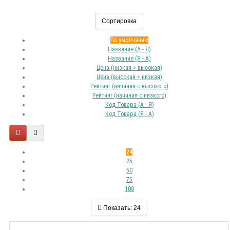
Сортировка
По умолчанию
Название (А - Я)
Название (Я - А)
Цена (низкая > высокая)
Цена (высокая > низкая)
Рейтинг (начиная с высокого)
Рейтинг (начиная с низкого)
Код Товара (А - Я)
Код Товара (Я - А)
24
25
50
75
100
Показать:
24